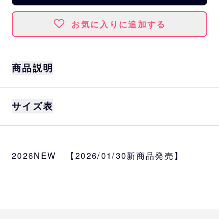
お気に入りに追加する
商品説明
アンダーアーマー製チームロゴTシャツ。
サイズ表
球団ロゴとメーカーロゴが並んだシンプルな
一着。
アンダーアーマーブランドの柔らかなヘビー
着丈
身巾
肩巾
袖丈
ウェイトコットンを使用し、一日中快適な着
2026NEW 【2026/01/30新商品発売】
心地を提供します。
S
69.9
50.8
42.5
22.5
UA ORIX HW SS T-SHIRT
M
71.8
53.3
45.1
22.5
サイズ
S、M、L、XL
L
73.7
55.9
47.6
22.5