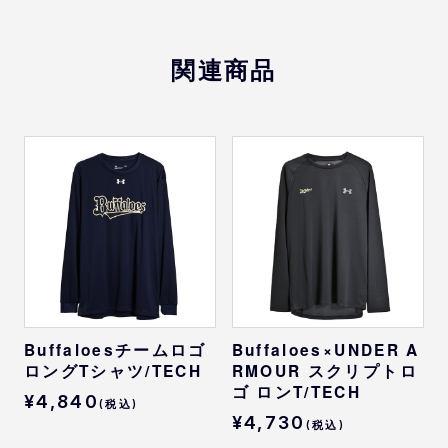
種類
XL
76.2
58.4
50.2
22.5
ホーム/ホワイト、ホーム/ネイビー、ビジタ
ー、サード
関連商品
※
サイズは目安になります
素材
本体：コットン60%、ポリエステル40%
リブ：コットン58%、ポリエステル38%、ポ
リウレタン4%
Buffaloesチームロゴ
Buffaloes×UNDER A
ロングTシャツ/TECH
RMOUR スクリプトロ
ゴ ロンT/TECH
¥4,840
(税込)
¥4,730
(税込)