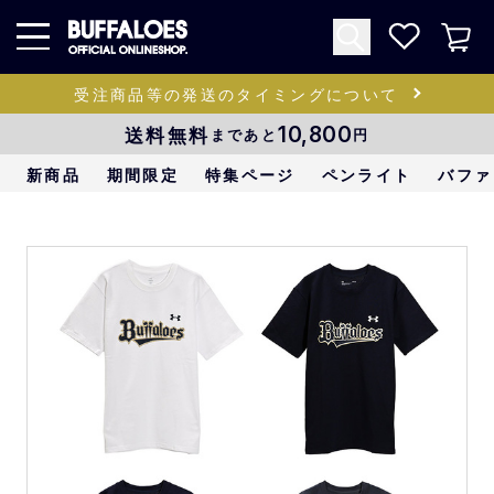
受注商品等の発送のタイミングについて
送料無料
10,800
まであと
円
新商品
期間限定
特集ページ
ペンライト
バファ