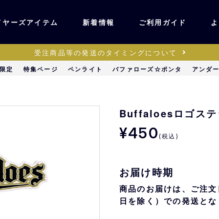
イヤーズアイテム
新着情報
ご利用ガイド
よ
受注商品等の発送のタイミングについて
ユニフォーム・ワッ
限定
特集ページ
ペンライト
バファローズ☆ポンタ
アンダ
ティック
ペン
キッズ・ベビー
Buffaloesロゴス
¥450
(税込)
ステーショナリー・
ッズ
雑貨
お届け時期
販売
キーホルダー
商品のお届けは、ご注文
日を除く）での発送とな