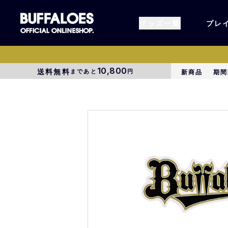
グッズ一覧
プレ
10,800
送料無料
まであと
円
新商品
期間
すべてのグッズ
オーセン
タオル各種
アパレル
BsG
コラボグ
受注商品
EC限定
1000円以上3000円