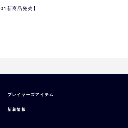
.8×H7.4cm
7×H4cm
2/01新商品発売】
6×H6.8cm
クリプトマーク、イニシャルマー
プレイヤーズアイテム
新着情報