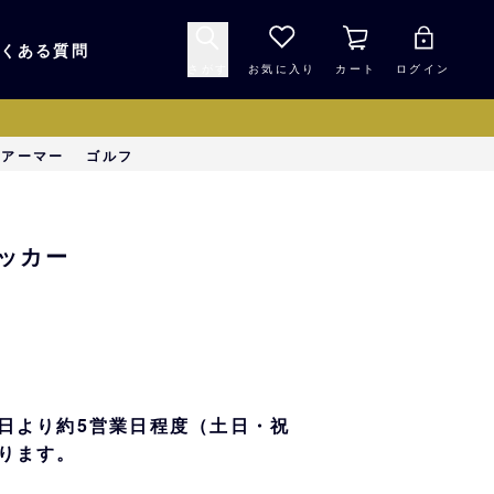
くある質問
さがす
お気に入り
カート
ログイン
キャップ・ヘルメッ
ーアーマー
ゴルフ
応援グッズ
ト
マスコット・バファ
バッグ
テッカー
ローズ☆ポンタ
キッチン・食品
スマホ用品
シークレット
1000円未満
日より約5営業日程度（土日・祝
ります。