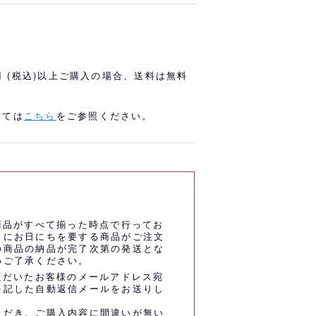
オリっこにおすすめ
SPECIAL PRICE
0円 (税込)以上ご購入の場合、送料は無料
しては
こちら
をご参照ください。
商品がすべて揃った時点で行ってお
うにお日にちを要する商品がご注文
の商品の納品が完了次第の発送とな
めご了承ください。
ただいたお客様のメールアドレス宛
を記した自動返信メールをお送りし
ただき、ご購入内容に間違いが無い