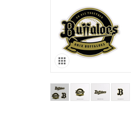
オリ達に
未満