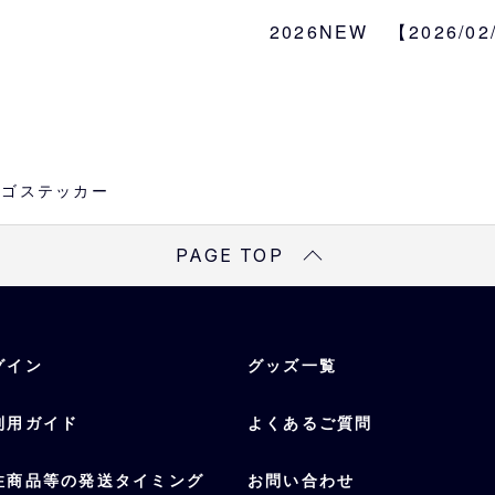
プライマリーマーク：約W8
スクリプトマーク：約W9.
2026NEW 【2026/0
イニシャルマーク：約W5.
種類
プライマリーマーク、ス
ク
esロゴステッカー
PAGE TOP
グイン
グッズ一覧
利用ガイド
よくあるご質問
注商品等の発送タイミング
お問い合わせ