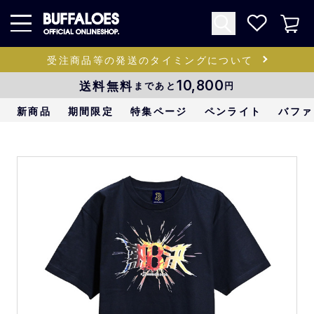
受注商品等の発送のタイミングについて
送料無料
10,800
まであと
円
新商品
期間限定
特集ページ
ペンライト
バファ