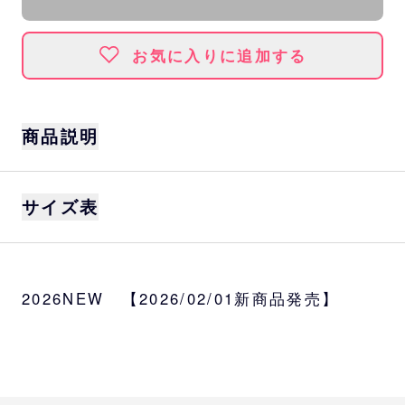
お気に入りに追加する
商品説明
2026年キャッチフレーズ『熱決 #Bassion20
サイズ表
26』デザインのTシャツです。
サイズ
M、L、XL
身丈
身巾
肩巾
袖丈
2026NEW 【2026/02/01新商品発売】
カラー
M
70
52
47
20
ネイビー
L
74
55
50
22
素材
綿100％
XL
78
58
53
24