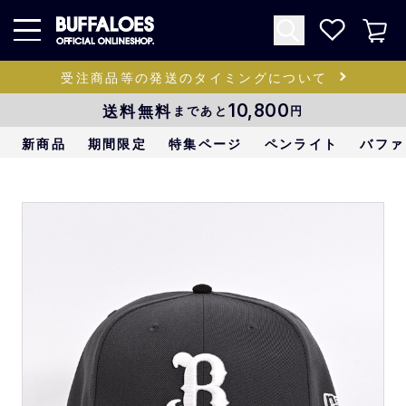
受注商品等の発送のタイミングについて
送料無料
10,800
まであと
円
新商品
期間限定
特集ページ
ペンライト
バファ