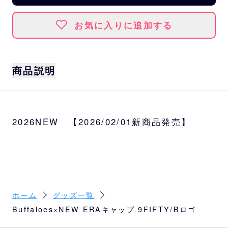
お気に入りに追加する
商品説明
[59FIFTY]と同様のフォルムながら、アジャ
スタブル使用となっており、サイズ調整が可
2026NEW 【2026/02/01新商品発売】
能なモデル「9FIFTY」。
シックなカラーリングは多くのシーンでご利
用いただけます。
サイズ
アジャスタブル(57cm～61cm)
ホーム
グッズ一覧
種類
Buffaloes×NEW ERAキャップ 9FIFTY/Bロゴ
チャコールグレー＆ブラック×ホワイト