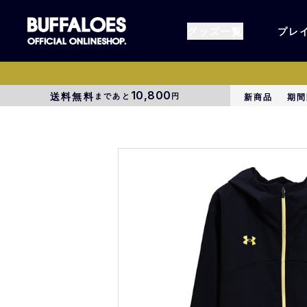
グッズ一覧
プレ
10,800
送料無料
まであと
円
新商品
期間
すべてのグッズ
オーセン
タオル各種
アパレル
BsG
コラボグ
受注商品
EC限定
1000円以上3000円