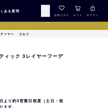
くある質問
さがす
お気に入り
カート
ログイン
キャップ・ヘルメッ
ーアーマー
ゴルフ
応援グッズ
ト
マスコット・バファ
バッグ
センティック 3レイヤーフーデ
ローズ☆ポンタ
キッチン・食品
スマホ用品
シークレット
1000円未満
日より約5営業日程度（土日・祝
ります。