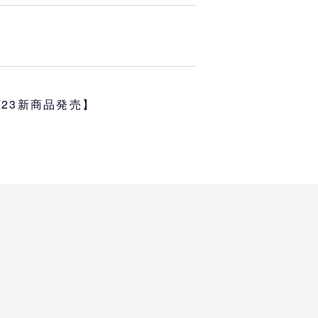
ーセンティックのチームウェアが
ランドに一新。
アンダーアーマーのアウターを代
ト 3レイヤー』を使用。
肩幅
袖丈
い保温性、多方向への伸縮性に優
1/23新商品発売】
39.5
64
ロゴが並び、NPBマークが右袖に
40.5
65.5
チームウェアです。
42
66.5
T 3L FZ HD AT
43
68
44.5
69
す
が異なる場合もございますので、