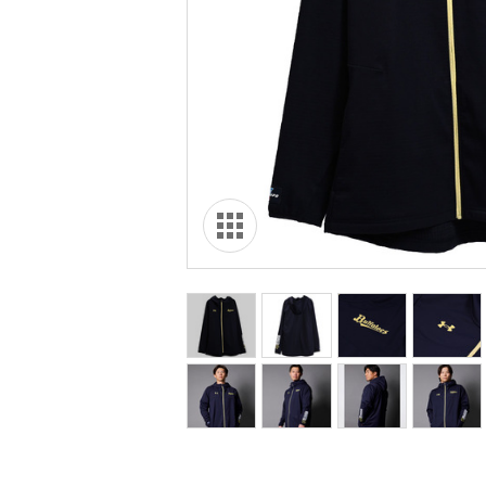
オリ達に
未満