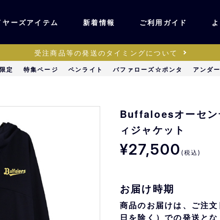
イヤーズアイテム
新着情報
ご利用ガイド
よ
受注商品等の発送のタイミングについて
ユニフォーム・ワッ
限定
特集ページ
ペンライト
バファローズ☆ポンタ
アンダ
ティック
ペン
キッズ・ベビー
Buffaloesオー
ィジャケット
ステーショナリー・
¥27,500
ッズ
雑貨
(税込)
販売
キーホルダー
お届け時期
商品のお届けは、ご注文
日を除く）での発送とな