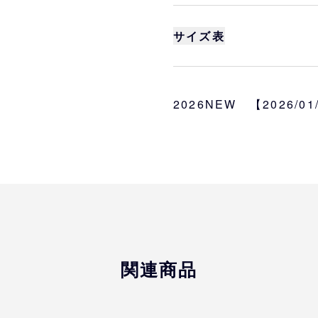
2026シーズンよりオ
「アンダーアーマー」ブ
サイズ表
フーディジャケットは、
表する『ウインターニッ
身丈
身幅
高い防風・撥水機能と高
れた素材です。
2026NEW 【2026/0
S
68
53.5
胸に球団ロゴとブランド
M
70.5
56
入ったオーセンティック
L
73
58.5
UA ORIX WINTER KNI
XL
75.5
61
サイズ
S、M、L、XL、２XL
2XL
78
63.5
素材
※
サイズは目安になりま
関連商品
ポリエステル100％
※
商品によってはサイズ
予めご了承ください。