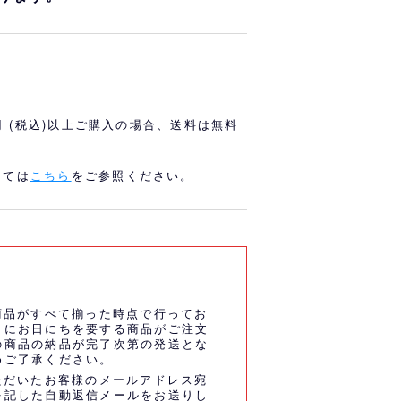
オリっこにおすすめ
SPECIAL PRICE
0円 (税込)以上ご購入の場合、送料は無料
しては
こちら
をご参照ください。
商品がすべて揃った時点で行ってお
うにお日にちを要する商品がご注文
の商品の納品が完了次第の発送とな
めご了承ください。
ただいたお客様のメールアドレス宛
を記した自動返信メールをお送りし