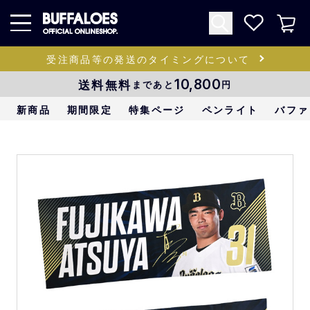
受注商品等の発送のタイミングについて
送料無料
10,800
まであと
円
新商品
期間限定
特集ページ
ペンライト
バファ