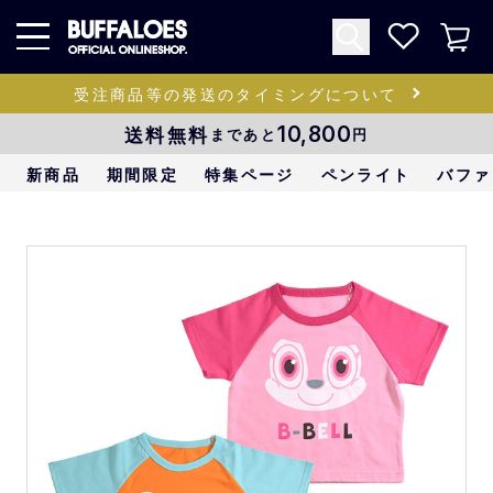
受注商品等の発送のタイミングについて
送料無料
10,800
まであと
円
新商品
期間限定
特集ページ
ペンライト
バファ