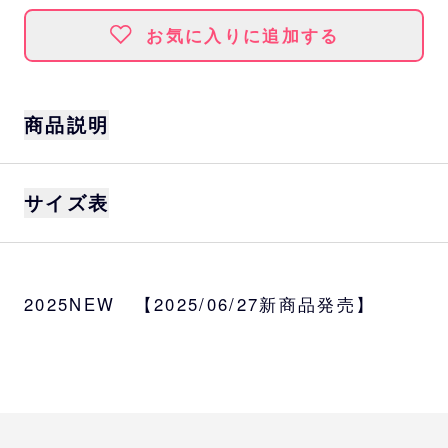
お気に入りに追加する
商品説明
ブルくん＆ベルちゃんの顔がどど～んとデザ
サイズ表
インされたTシャツ。
ラグランの配色もカワイイ一着です♪
サイズ
身丈
身幅
肩幅
袖丈
90、110、130
2025NEW 【2025/06/27新商品発売】
90
35
31
25
11.5
種類
バファローブル、バファローベル
110
41
35
29
13.5
素材
130
47
39
33
15.5
本体：綿100％ リブ：綿70％、ポリエステ
ル30％