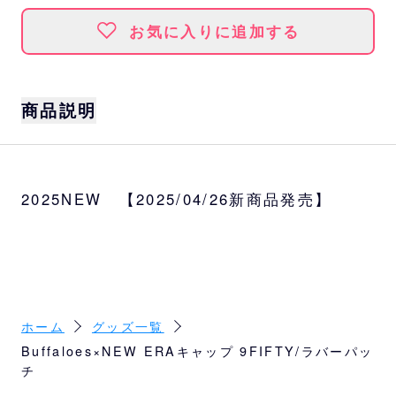
お気に入りに追加する
商品説明
NEW ERAの代表的なキャップ「9FIFTY」。
フロントにはBUFFALOESのネーム入りラバ
2025NEW 【2025/04/26新商品発売】
ーパッチ。
モノトーンカラーで落ち着いた印象のキャッ
プです。
サイズ
フリーサイズ (58cm～62cm)
ホーム
グッズ一覧
素材
Buffaloes×NEW ERAキャップ 9FIFTY/ラバーパッ
本体・つば部分：ポリエステル100%
チ
つば裏部分：綿100%