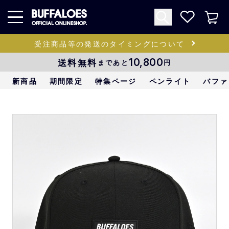
受注商品等の発送のタイミングについて
送料無料
10,800
まであと
円
新商品
期間限定
特集ページ
ペンライト
バファ