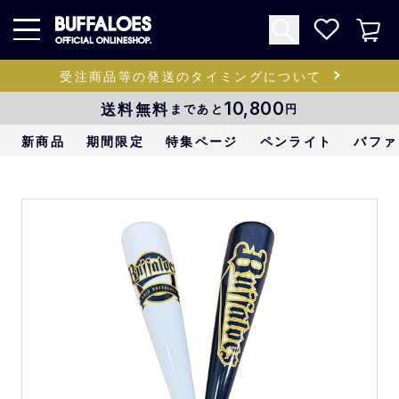
受注商品等の発送のタイミングについて
送料無料
10,800
まであと
円
新商品
期間限定
特集ページ
ペンライト
バファ