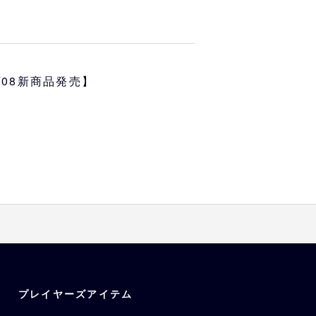
ックテープで留める仕様のお洋服
が可能です。
胴回り
着丈
4/08新商品発売】
約32~36cm
約25cm
約36~44cm
約30cm
約36~44cm
約33cm
約44~50cm
約33cm
約50~59cm
約36.5cm
す
用のMサイズです。
Lサイズと同じでサイズで、着丈を
プレイヤーズアイテム