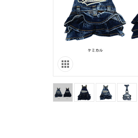
オリ達に
未満