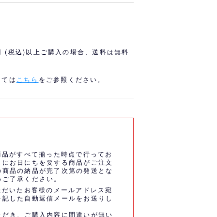
オリっこにおすすめ
SPECIAL PRICE
0円 (税込)以上ご購入の場合、送料は無料
しては
こちら
をご参照ください。
商品がすべて揃った時点で行ってお
うにお日にちを要する商品がご注文
の商品の納品が完了次第の発送とな
めご了承ください。
ただいたお客様のメールアドレス宛
を記した自動返信メールをお送りし
ただき、ご購入内容に間違いが無い