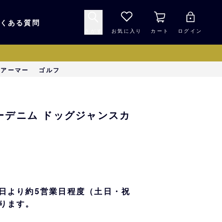
くある質問
さがす
お気に入り
カート
ログイン
キャップ・ヘルメッ
ーアーマー
ゴルフ
応援グッズ
ト
マスコット・バファ
バッグ
ンジーデニム ドッグジャンスカ
ローズ☆ポンタ
キッチン・食品
スマホ用品
シークレット
1000円未満
日より約5営業日程度（土日・祝
ります。