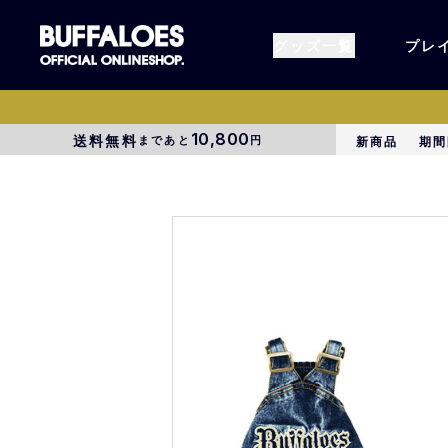
グッズ一覧
プレ
10,800
送料無料
まであと
円
新商品
期間
すべてのグッズ
オーセン
タオル各種
アパレル
BsG
コラボグ
受注商品
EC限定
1000円以上3000円