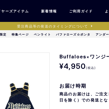
イヤーズアイテム
新着情報
ご利用ガイド
よ
受注商品等の発送のタイミングについて
ユニフォーム・ワッ
限定
特集ページ
ペンライト
バファローズ☆ポンタ
アンダ
ティック
ペン
キッズ・ベビー
Buffaloes×ワ
¥4,950
(税込)
ステーショナリー・
ッズ
雑貨
お届け時期
販売
キーホルダー
商品のお届けは、ご注文
日を除く）での発送とな