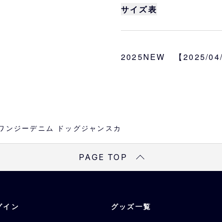
頭から被り、お腹のマジ
サイズ表
です。肩紐で長さの調節
サイズ
首周り
M、L、LL、DM、3L
2025NEW 【2025/0
M
約24~27cm
カラー
ネイビー、ケミカル
L
約31~34cm
DM
約34~37cm
LL
約36~40cm
es×ワンジーデニム ドッグジャンスカ
3L
約40~44cm
PAGE TOP
※
サイズは目安になりま
※
DMはダックスフンド
※
DMサイズは胴回りが
グイン
グッズ一覧
長く作っております。