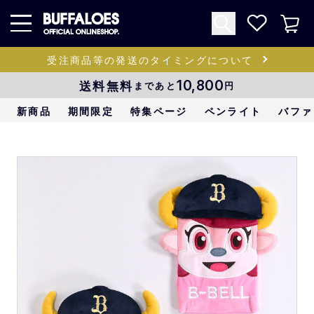
受注商品等の発送のタイミングについて
送料無料
10,800
まであと
円
新商品
期間限定
特集ページ
ペンライト
バファ