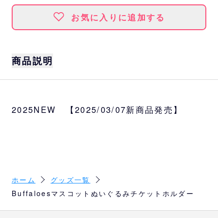
お気に入りに追加する
商品説明
ジッパー付きで小物も入るので、球場内で座
席を離れる際にも便利なチケットホルダーで
2025NEW 【2025/03/07新商品発売】
す♪
サイズ
約W20×H22.5cm
種類
バファローブル、バファローベル
ホーム
グッズ一覧
Buffaloesマスコットぬいぐるみチケットホルダー