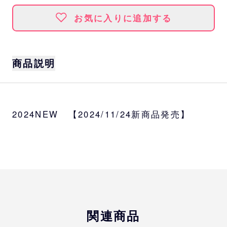
お気に入りに追加する
商品説明
商品説明
絵を描くことが得意な「ヒロシ画伯」こと鈴
2024NEW 【2024/11/24新商品発売】
木博志投手。
バファローズの中継ぎ陣の合言葉となってい
る「ONE TEAM」をテーマにしたイラスト
を、今回のグッズ用に特別に描き下ろしてく
れました。
中継ぎ陣だけでなくファンの皆さまとも一つ
になれる、嬉しいアイテムの登場です。
関連商品
サイズ