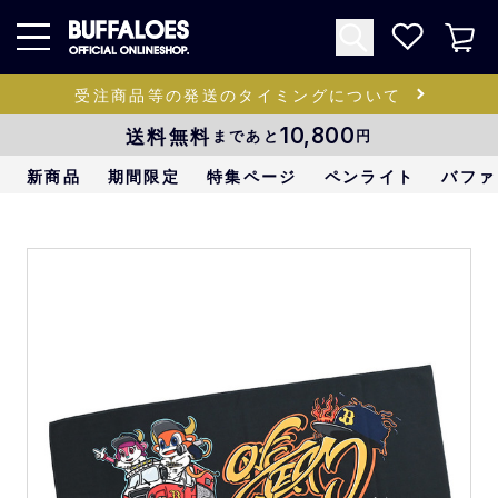
受注商品等の発送のタイミングについて
送料無料
10,800
まであと
円
新商品
期間限定
特集ページ
ペンライト
バファ