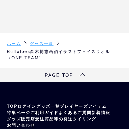
約W80×H33cm
素材
ポリエステル85％、ナイロン15％（裏面は肌
触りの良い起毛感のある生地になります。）
ホーム
グッズ一覧
Buffaloes鈴木博志画伯イラストフェイスタオル
（ONE TEAM）
PAGE TOP
TOP
ログイン
グッズ一覧
プレイヤーズアイテム
特集ページ
ご利用ガイド
よくあるご質問
新着情報
グッズ販売店
受注商品等の発送タイミング
お問い合わせ