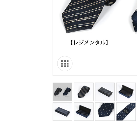
オリ達に
未満