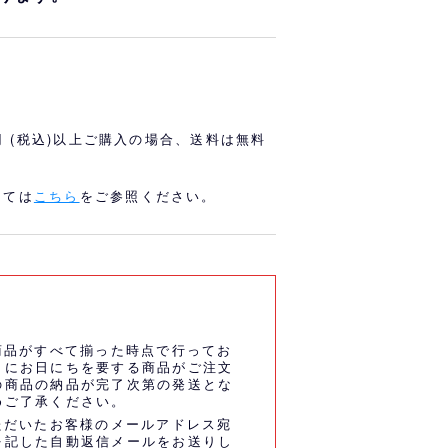
オリっこにおすすめ
SPECIAL PRICE
0円 (税込)以上ご購入の場合、送料は無料
しては
こちら
をご参照ください。
商品がすべて揃った時点で行ってお
うにお日にちを要する商品がご注文
の商品の納品が完了次第の発送とな
めご了承ください。
ただいたお客様のメールアドレス宛
を記した自動返信メールをお送りし