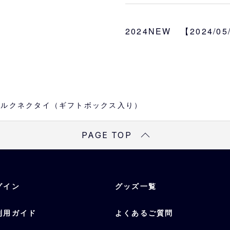
肌触りの良さと鮮やかな
のあるネクタイ。
ネクタイと同じ生地のギ
2024NEW 【2024/0
プレゼントにもおすすめ
サイズ
長さ：約150cm 幅：約
種類
レジメンタル、モノグラ
oesシルクネクタイ（ギフトボックス入り）
素材
PAGE TOP
シルク100％
グイン
グッズ一覧
利用ガイド
よくあるご質問