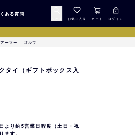
くある質問
さがす
お気に入り
カート
ログイン
キャップ・ヘルメッ
ーアーマー
ゴルフ
応援グッズ
ト
マスコット・バファ
バッグ
ルクネクタイ（ギフトボックス入
ローズ☆ポンタ
キッチン・食品
スマホ用品
シークレット
1000円未満
日より約5営業日程度（土日・祝
ります。