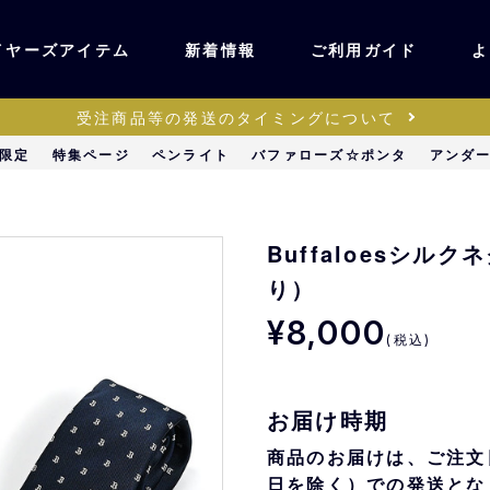
イヤーズアイテム
新着情報
ご利用ガイド
よ
受注商品等の発送のタイミングについて
ユニフォーム・ワッ
限定
特集ページ
ペンライト
バファローズ☆ポンタ
アンダ
ティック
ペン
キッズ・ベビー
Buffaloesシ
り）
ステーショナリー・
¥8,000
ッズ
雑貨
(税込)
販売
キーホルダー
お届け時期
商品のお届けは、ご注文
日を除く）での発送とな