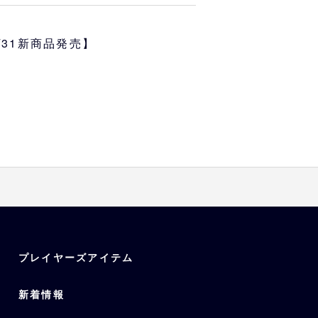
色合いがシルクならではの高級感
フトボックスに入っているので、
5/31新商品発売】
です。
7cm
ム
プレイヤーズアイテム
新着情報