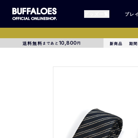
グッズ一覧
プレ
10,800
送料無料
まであと
円
新商品
期間
すべてのグッズ
オーセン
タオル各種
アパレル
BsG
コラボグ
受注商品
EC限定
1000円以上3000円