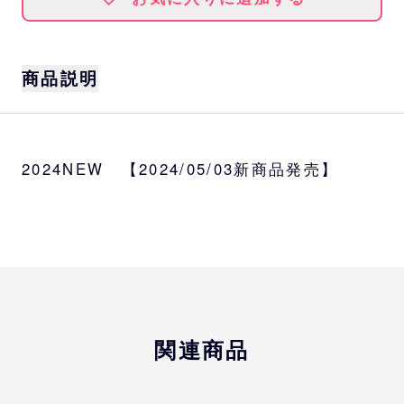
商品説明
Buffaloesミニ色紙（シークレット）
を収納で
きるホルダーです。
2024NEW 【2024/05/03新商品発売】
収納枚数
16枚
サイズ
約W16×H16×D4.6cm（折りたたみ時）
関連商品