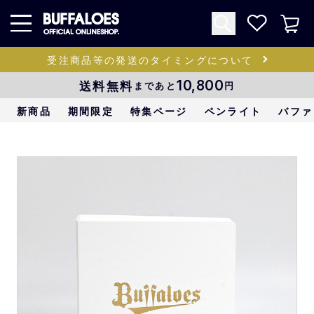
受注商品等の発送のタイミングについて
送料無料
10,800
まであと
円
新商品
期間限定
特集ページ
ペンライト
バファ