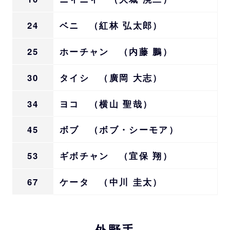
24
ベニ （紅林 弘太郎）
25
ホーチャン （内藤 鵬）
30
タイシ （廣岡 大志）
34
ヨコ （横山 聖哉）
45
ボブ （ボブ・シーモア）
53
ギボチャン （宜保 翔）
67
ケータ （中川 圭太）
外野手