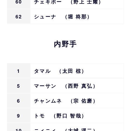
60
チェキボー （野上 士耀）
62
シューナ （堀 柊那）
内野手
1
タマル （太田 椋）
5
マーサン （西野 真弘）
6
チャンムネ （宗 佑磨）
9
トモ （野口 智哉）
10
ニィニィ （大城 滉二）