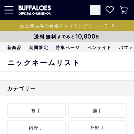
受注商品等の発送のタイミングについて
送料無料
10,800
まであと
円
新商品
期間限定
特集ページ
ペンライト
バファ
ニックネームリスト
カテゴリー
投手
捕手
内野手
外野手