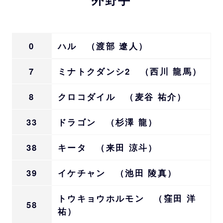
0
ハル （渡部 遼人）
7
ミナトクダンシ2 （西川 龍馬）
8
クロコダイル （麦谷 祐介）
33
ドラゴン （杉澤 龍）
38
キータ （来田 涼斗）
39
イケチャン （池田 陵真）
トウキョウホルモン （窪田 洋
58
祐）