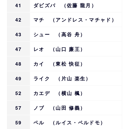
41
ダビズバ （佐藤 龍月）
42
マチ （アンドレス・マチャド）
43
シュー （高谷 舟）
47
レオ （山口 廉王）
48
カイ （東松 快征）
49
ライク （片山 楽生）
52
カエデ （横山 楓）
57
ノブ （山田 修義）
59
ペル （ルイス・ペルドモ）