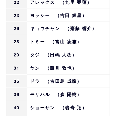
22
アレックス （九里 亜蓮）
23
ヨッシー （吉田 輝星）
26
キョウチャン （齋藤 響介）
28
トミー （富山 凌雅）
29
タジ （田嶋 大樹）
31
ヤン （藤川 敦也）
35
ドラ （古田島 成龍）
36
モリハル （森 陽樹）
40
ショーサン （岩嵜 翔）