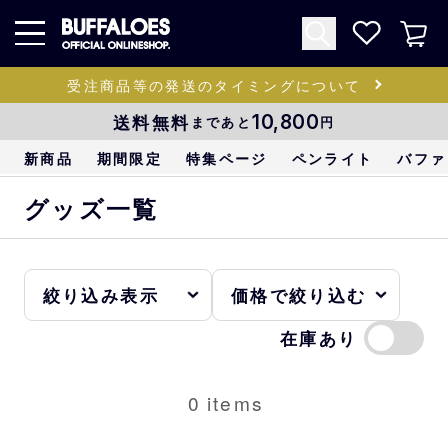
受注商品等の発送のタイミングについて
送料無料
10,800
まであと
円
新商品
期間限定
特集ページ
ペンライト
バファ
グッズ一覧
在庫あり
0
items