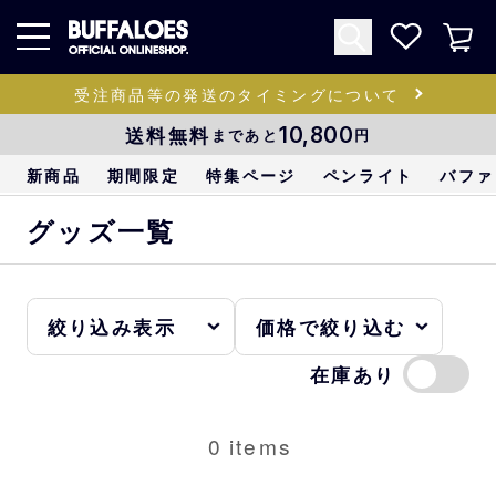
受注商品等の発送のタイミングについて
送料無料
10,800
まであと
円
新商品
期間限定
特集ページ
ペンライト
バファ
グッズ一覧
在庫あり
0
items