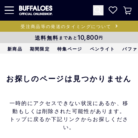
受注商品等の発送のタイミングについて
送料無料
10,800
まであと
円
新商品
期間限定
特集ページ
ペンライト
バファ
お探しのページは見つかりません
一時的にアクセスできない状況にあるか、移
動もしくは削除された可能性があります。
トップに戻るか下記リンクからお探しくださ
い。