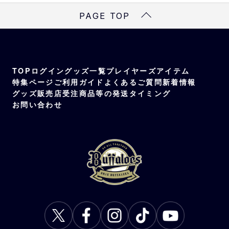
裏：ポリエステル85%、ナイロン15%
PAGE TOP
受注対象
監督、コーチ、選手、バファローブル、バフ
ァローベル、BsGravity
TOP
ログイン
グッズ一覧
プレイヤーズアイテム
特集ページ
ご利用ガイド
よくあるご質問
新着情報
グッズ販売店
受注商品等の発送タイミング
お問い合わせ