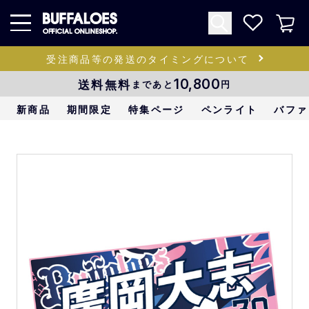
受注商品等の発送のタイミングについて
送料無料
10,800
まであと
円
新商品
期間限定
特集ページ
ペンライト
バファ