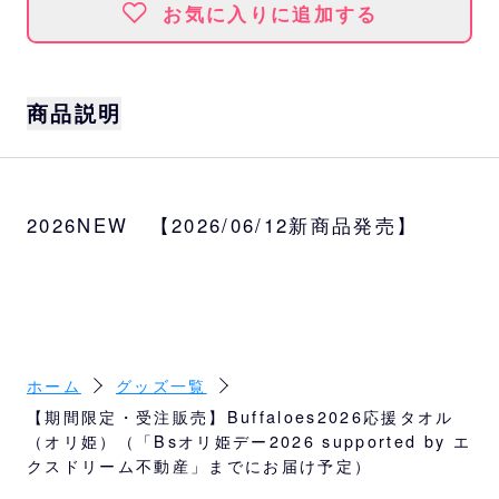
お気に入りに追加する
商品説明
オリ姫ユニフォームデザインの応援タオルを
オンラインショップ限定で先行受注！
2026NEW 【2026/06/12新商品発売】
この期間中のご注文分は「Bsオリ姫デー2026
supported by エクスドリーム不動産」まで
にお届け予定。
あなたの“オリメン”の応援タオルをGETして
イベントをお楽しみください♪
サイズ
ホーム
グッズ一覧
約W82×H32cm
【期間限定・受注販売】Buffaloes2026応援タオル
（オリ姫）（「Bsオリ姫デー2026 supported by エ
素材
クスドリーム不動産」までにお届け予定）
表：ポリエステル100%