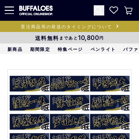
受注商品等の発送のタイミングについて
送料無料
10,800
まであと
円
新商品
期間限定
特集ページ
ペンライト
バファ