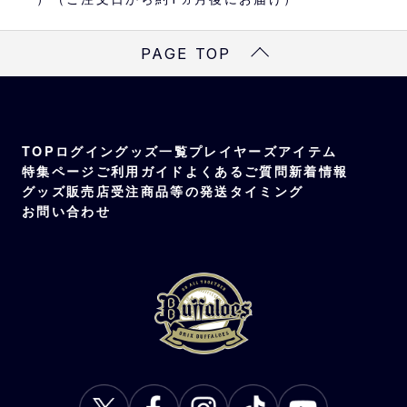
→在庫販売は
こちら
サイズ
PAGE TOP
W82cm×H32cm
対象メンバー
監督、コーチ、育成選手、マスコット、BsGr
TOP
ログイン
グッズ一覧
プレイヤーズアイテム
avity
特集ページ
ご利用ガイド
よくあるご質問
新着情報
素材
グッズ販売店
受注商品等の発送タイミング
表面：ポリエステル100％ 裏面：ポリエステ
お問い合わせ
ル85％、ナイロン15％