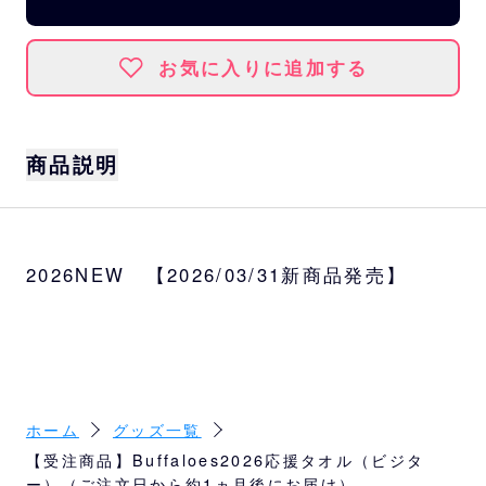
お気に入りに追加する
商品説明
Buffaloesの定番応援タオルも2026年よりリ
ニューアル。
2026NEW 【2026/03/31新商品発売】
軽く薄いタオル生地を使用し、ユニフォーム
をモチーフにしたデザインは選手名がわかり
やすい昇華プリント加工です。
より応援に使いやすいタオルとなりました。
【在庫販売】：支配下選手
ホーム
グッズ一覧
【受注販売】：監督、コーチ、育成選手、マ
【受注商品】Buffaloes2026応援タオル（ビジタ
スコット、BsGravity
ー）（ご注文日から約1ヵ月後にお届け）