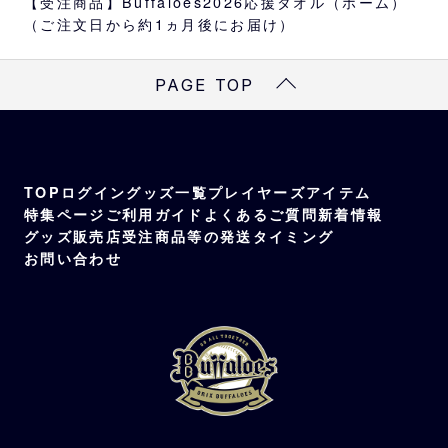
【受注商品】Buffaloes2026応援タオル（ホーム）
【受注販売】：風岡二軍監督、コーチ、育成
（ご注文日から約1ヵ月後にお届け）
選手
→在庫販売は
こちら
PAGE TOP
サイズ
W82cm×H32cm
対象メンバー
TOP
ログイン
グッズ一覧
プレイヤーズアイテム
風岡二軍監督、コーチ、育成選手
特集ページ
ご利用ガイド
よくあるご質問
新着情報
素材
グッズ販売店
受注商品等の発送タイミング
表面：ポリエステル100％ 裏面：ポリエステ
お問い合わせ
ル85％、ナイロン15％