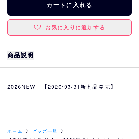
カートに入れる
お気に入りに追加する
商品説明
Buffaloesの定番応援タオルも2026年よりリ
ニューアル。
2026NEW 【2026/03/31新商品発売】
軽く薄いタオル生地を使用し、ユニフォーム
をモチーフにしたデザインは選手名がわかり
やすい昇華プリント加工です。
より応援に使いやすいタオルとなりました。
【在庫販売】：岸田監督、支配下選手、マス
ホーム
グッズ一覧
コット、BsGravity