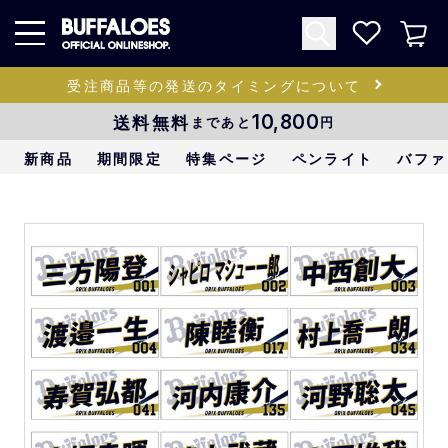
受注商品等の発送のタイミングについて
送料無料
10,800
まであと
円
新商品
期間限定
特集ページ
ペンライト
バファ