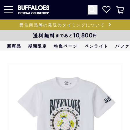
受注商品等の発送のタイミングについて
送料無料
10,800
まであと
円
新商品
期間限定
特集ページ
ペンライト
バファ