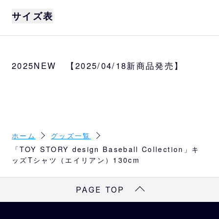
「TOY STORY design Baseball Collectio
サイズ表
n」特別デザインのキッズTシャツです。
サイズ
130
着丈
身巾
肩巾
袖丈
2025NEW 【2025/04/18新商品発売】
素材
130
51
37
35
15
本体：綿100％ リブ部分：綿95％、ポリウ
レタン5％
※
サイズは目安になります
※
商品によってはサイズが異なる場合もござい
ますので、予めご了承ください。
ホーム
グッズ一覧
「TOY STORY design Baseball Collection」キ
ッズTシャツ（エイリアン）130cm
PAGE TOP