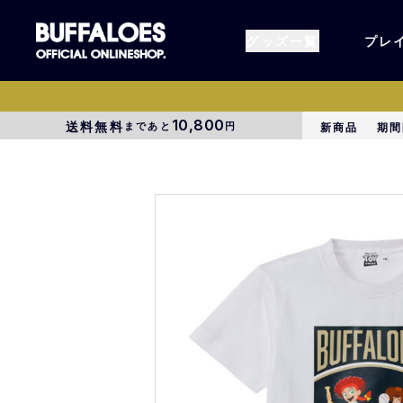
グッズ一覧
プレ
10,800
送料無料
まであと
円
新商品
期間
すべてのグッズ
オーセン
タオル各種
アパレル
BsG
コラボグ
受注商品
EC限定
1000円以上3000円