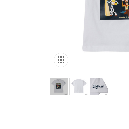
オリ達に
未満