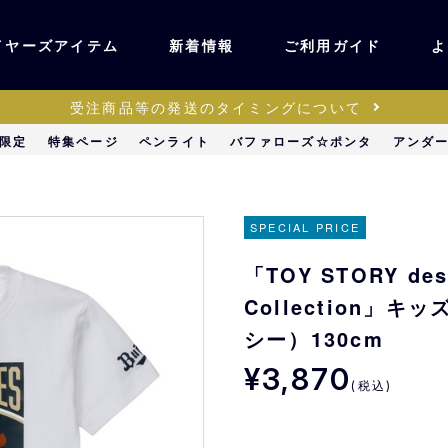
イヤーズアイテム
新着情報
ご利用ガイド
よ
受注商品等の発送のタイミングについて
ユニフォーム・ワッ
限定
特集ページ
ペンライト
バファローズ☆ポンタ
アンダ
ティック
ペン
キッズ・ベビー
SPECIAL PRICE
「TOY STORY desi
ステーショナリー・
ッズ
Collection」
雑貨
シー）130cm
¥3,870
販売
キーホルダー
(税込)