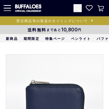
受注商品等の発送のタイミングについて
送料無料
10,800
まであと
円
新商品
期間限定
特集ページ
ペンライト
バファ