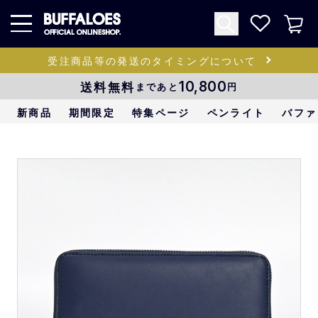
受注商品等の発送のタイミングについて
送料無料
10,800
まであと
円
新商品
期間限定
特集ページ
ペンライト
バファ