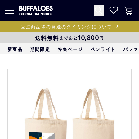
受注商品等の発送のタイミングについて
送料無料
10,800
まであと
円
新商品
期間限定
特集ページ
ペンライト
バファ