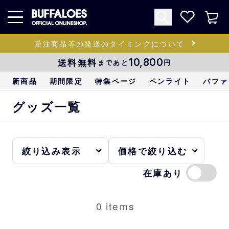
受注商品等の発送のタイミングについて
送料無料
10,800
まであと
円
新商品
期間限定
特集ページ
ペンライト
バファ
グッズ一覧
在庫あり
0
items