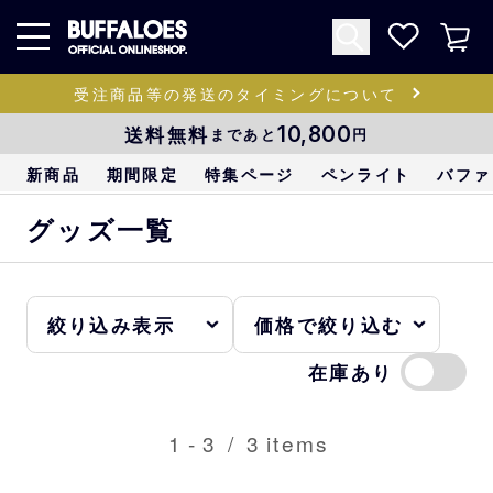
受注商品等の発送のタイミングについて
送料無料
10,800
まであと
円
新商品
期間限定
特集ページ
ペンライト
バファ
グッズ一覧
在庫あり
1
-
3
/
3
items