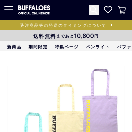
受注商品等の発送のタイミングについて
送料無料
10,800
まであと
円
新商品
期間限定
特集ページ
ペンライト
バファ