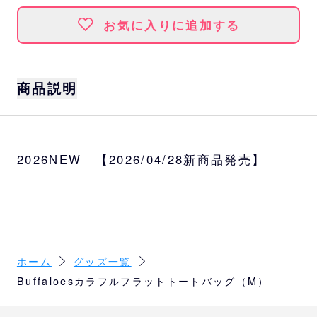
お気に入りに追加する
商品説明
カラフルな色使いが新鮮でおしゃれなロゴト
ート。
2026NEW 【2026/04/28新商品発売】
野球観戦はもちろん、普段使いにもおすすめ
です◎
サイズ
本体：約W37×H42cm
持手：約68cm
内容量：約5L
ホーム
グッズ一覧
Buffaloesカラフルフラットトートバッグ（M）
カラー
パステルエメラルド×マンダリンオレンジ、パ