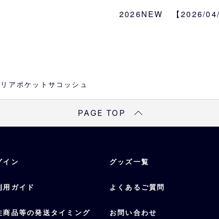
クリア仕様のポケットで
ただけます。
2026NEW 【2026/0
サイズ
約W25×H19×D2.5cm
esクリアポケットサコッシュ
PAGE TOP
グイン
グッズ一覧
利用ガイド
よくあるご質問
注商品等の発送タイミング
お問い合わせ