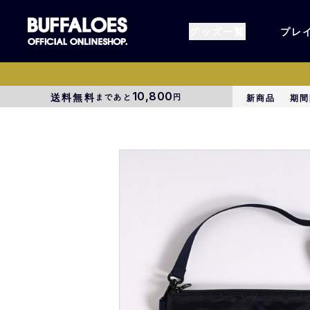
グッズ一覧
プレ
10,800
送料無料
まであと
円
新商品
期間
すべてのグッズ
オーセン
タオル各種
アパレル
BsG
コラボグ
受注商品
EC限定
1000円以上3000円