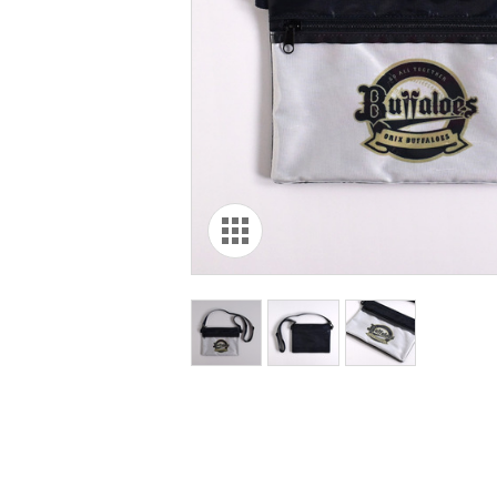
オリ達に
未満