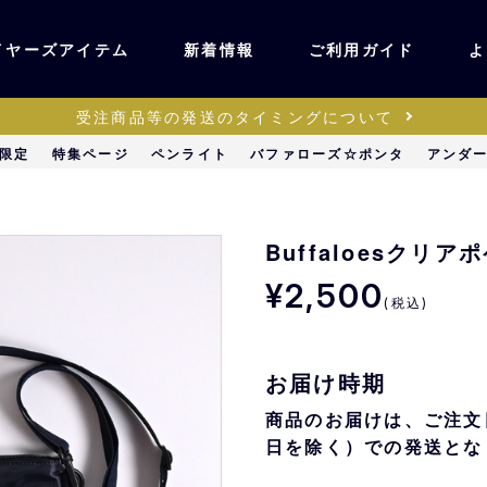
イヤーズアイテム
新着情報
ご利用ガイド
よ
受注商品等の発送のタイミングについて
ユニフォーム・ワッ
限定
特集ページ
ペンライト
バファローズ☆ポンタ
アンダ
ティック
ペン
キッズ・ベビー
Buffaloesクリ
¥2,500
(税込)
ステーショナリー・
ッズ
雑貨
お届け時期
販売
キーホルダー
商品のお届けは、ご注文
日を除く）での発送とな