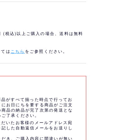
オリっこにおすすめ
SPECIAL PRICE
0円 (税込)以上ご購入の場合、送料は無料
しては
こちら
をご参照ください。
商品がすべて揃った時点で行ってお
うにお日にちを要する商品がご注文
の商品の納品が完了次第の発送とな
めご了承ください。
ただいたお客様のメールアドレス宛
を記した自動返信メールをお送りし
ただき、ご購入内容に間違いが無い