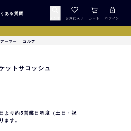
くある質問
さがす
お気に入り
カート
ログイン
キャップ・ヘルメッ
ーアーマー
ゴルフ
応援グッズ
ト
マスコット・バファ
バッグ
アポケットサコッシュ
ローズ☆ポンタ
キッチン・食品
スマホ用品
シークレット
1000円未満
日より約5営業日程度（土日・祝
ります。