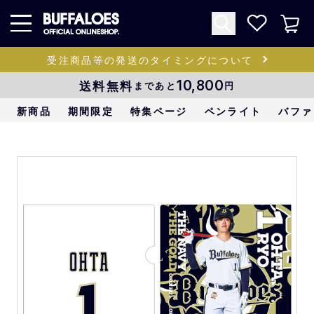
受注商品等の発送のタイミングについて
送料無料
10,800
まであと
円
新商品
期間限定
特集ページ
ペンライト
バファ