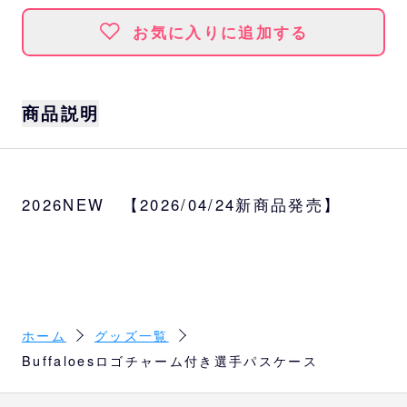
お気に入りに追加する
商品説明
サイズ
本体：W7.5×H10.7cm
2026NEW 【2026/04/24新商品発売】
選手
太田、若月、森友、西川、山下、宮城、紅
林、中川
素材
PU、鉄、アクリル樹脂
ホーム
グッズ一覧
Buffaloesロゴチャーム付き選手パスケース