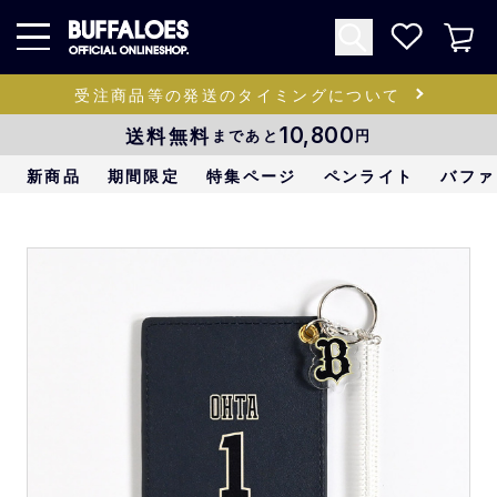
受注商品等の発送のタイミングについて
送料無料
10,800
まであと
円
新商品
期間限定
特集ページ
ペンライト
バファ