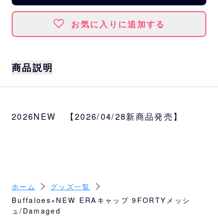
お気に入りに追加する
商品説明
使い込んだような風合いが魅力のヴィンテー
ジライクなキャップ。ラフな春夏スタイリン
2026NEW 【2026/04/28新商品発売】
グにも自然に馴染む、こなれ感のある仕上が
りです。
ベースはメッシュタイプの9FORTY A-Frame
トラッカーです。
サイズ
アジャスタブル(57cm～61cm)
ホーム
グッズ一覧
Buffaloes×NEW ERAキャップ 9FORTYメッシ
カラー
ュ/Damaged