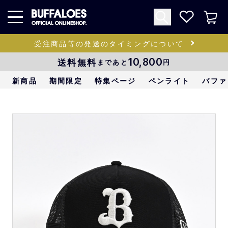
受注商品等の発送のタイミングについて
送料無料
10,800
まであと
円
新商品
期間限定
特集ページ
ペンライト
バファ