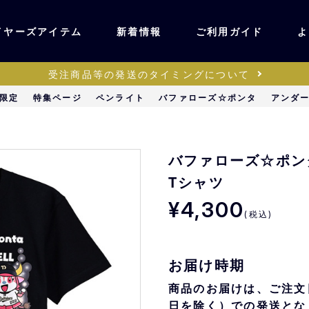
イヤーズアイテム
新着情報
ご利用ガイド
よ
受注商品等の発送のタイミングについて
ユニフォーム・ワッ
限定
特集ページ
ペンライト
バファローズ☆ポンタ
アンダ
ティック
ペン
キッズ・ベビー
バファローズ☆ポン
Tシャツ
ステーショナリー・
¥4,300
ッズ
雑貨
(税込)
販売
キーホルダー
お届け時期
商品のお届けは、ご注文
日を除く）での発送とな