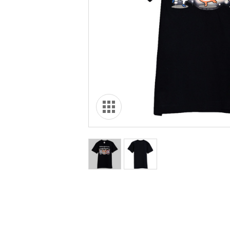
オリ達に
未満