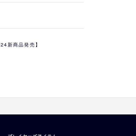
イストで描かれたバファローブル
が登場！
肩巾
袖丈
4/24新商品発売】
44
19
47
20
50
22
53
24
す
が異なる場合もございますので、