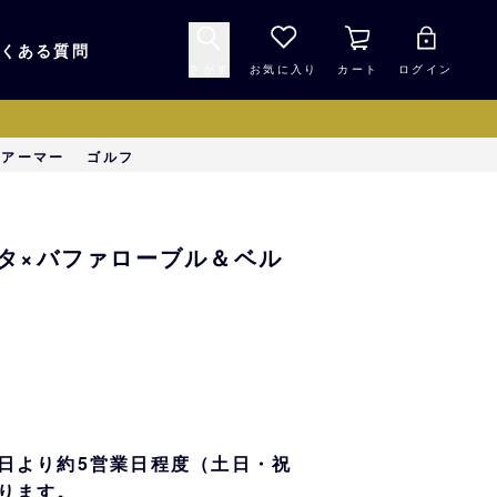
くある質問
さがす
お気に入り
カート
ログイン
キャップ・ヘルメッ
ーアーマー
ゴルフ
応援グッズ
ト
マスコット・バファ
バッグ
タ×バファローブル＆ベル
ローズ☆ポンタ
キッチン・食品
スマホ用品
シークレット
1000円未満
日より約5営業日程度（土日・祝
ります。