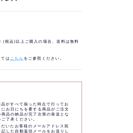
オリっこにおすすめ
SPECIAL PRICE
0円 (税込)以上ご購入の場合、送料は無料
しては
こちら
をご参照ください。
商品がすべて揃った時点で行ってお
うにお日にちを要する商品がご注文
の商品の納品が完了次第の発送とな
めご了承ください。
ただいたお客様のメールアドレス宛
を記した自動返信メールをお送りし