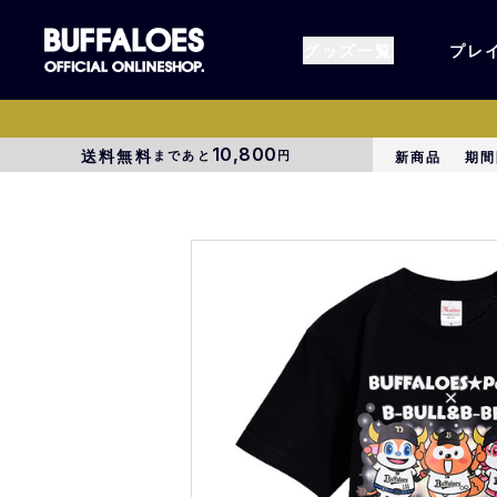
グッズ一覧
プレ
10,800
送料無料
まであと
円
新商品
期間
すべてのグッズ
オーセン
タオル各種
アパレル
BsG
コラボグ
受注商品
EC限定
1000円以上3000円