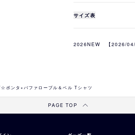
バファローズ☆ポンタテ
＆ベルとのコラボグッズ
サイズ表
サイズ
S、M、L、XL
身丈
身巾
素材
2026NEW 【2026/0
S
66
49
綿100％
M
70
52
L
74
55
XL
78
58
☆ポンタ×バファローブル＆ベル Tシャツ
※
サイズは目安になりま
PAGE TOP
※
商品によってはサイズ
予めご了承ください。