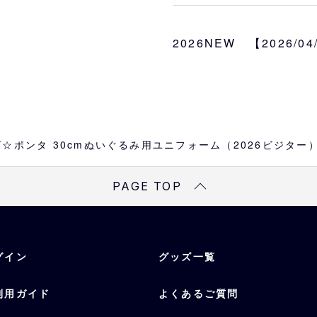
新デザインの「バファロー
ビジターユニフォーム」
2026NEW 【2026/0
サイズ
約W26×H12.5×D3cm
☆ポンタ 30cmぬいぐるみ用ユニフォーム（2026ビジター
PAGE TOP
グイン
グッズ一覧
利用ガイド
よくあるご質問