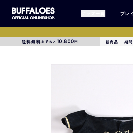
グッズ一覧
プレ
10,800
送料無料
まであと
円
新商品
期間
すべてのグッズ
オーセン
タオル各種
アパレル
BsG
コラボグ
受注商品
EC限定
1000円以上3000円