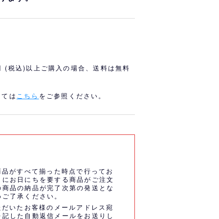
オリっこにおすすめ
SPECIAL PRICE
0円 (税込)以上ご購入の場合、送料は無料
しては
こちら
をご参照ください。
商品がすべて揃った時点で行ってお
うにお日にちを要する商品がご注文
の商品の納品が完了次第の発送とな
めご了承ください。
ただいたお客様のメールアドレス宛
を記した自動返信メールをお送りし