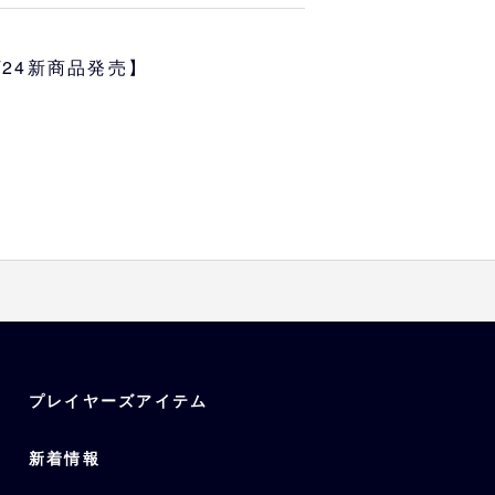
ズ☆ポンタ 30cmぬいぐるみ用
が登場！
4/24新商品発売】
）
プレイヤーズアイテム
新着情報