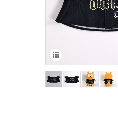
オリ達に
未満