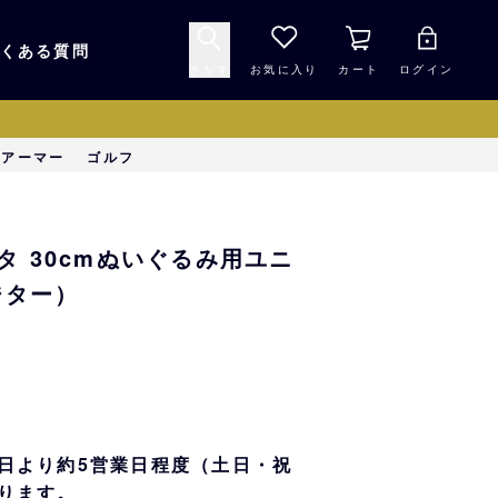
くある質問
さがす
お気に入り
カート
ログイン
キャップ・ヘルメッ
ーアーマー
ゴルフ
応援グッズ
ト
マスコット・バファ
バッグ
 30cmぬいぐるみ用ユニ
ローズ☆ポンタ
ジター）
キッチン・食品
スマホ用品
シークレット
1000円未満
日より約5営業日程度（土日・祝
ります。