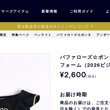
イヤーズアイテム
新着情報
ご利用ガイド
よ
受注商品等の発送のタイミングについて
ユニフォーム・ワッ
限定
特集ページ
ペンライト
バファローズ☆ポンタ
アンダ
ティック
ペン
キッズ・ベビー
バファローズ☆ポンタ
フォーム（2026ビ
ステーショナリー・
¥2,600
ッズ
雑貨
(税込)
販売
キーホルダー
お届け時期
商品のお届けは、ご注文
日を除く）での発送とな