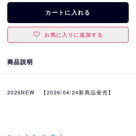
カートに入れる
お気に入りに追加する
商品説明
2016年から2025年までの名場面を切り取った
10種に加え、 2026年への決意を満ちたデザ
2026NEW 【2026/04/24新商品発売】
インを含む、全11種のシークレットカンバッ
ジです。
サイズ
約W5.3×H5.3cm
ホーム
グッズ一覧