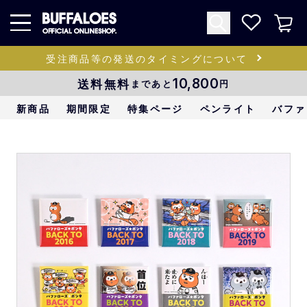
受注商品等の発送のタイミングについて
送料無料
10,800
まであと
円
新商品
期間限定
特集ページ
ペンライト
バファ