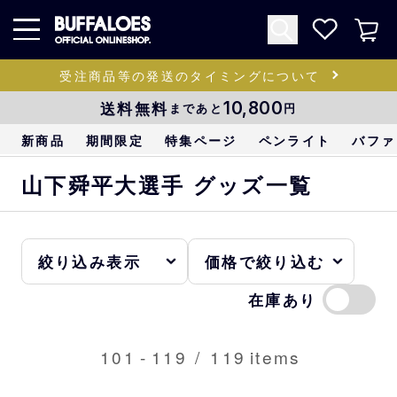
受注商品等の発送のタイミングについて
送料無料
10,800
まであと
円
新商品
期間限定
特集ページ
ペンライト
バファ
山下舜平大選手 グッズ一覧
在庫あり
101
-
119
/
119
items