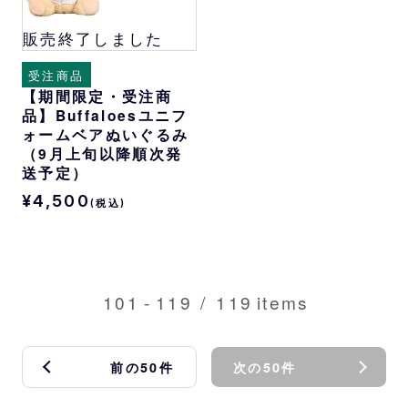
販売終了しました
受注商品
【期間限定・受注商
品】Buffaloesユニフ
ォームベアぬいぐるみ
（9月上旬以降順次発
送予定）
¥4,500
(税込)
101
-
119
/
119
items
前の50件
次の50件