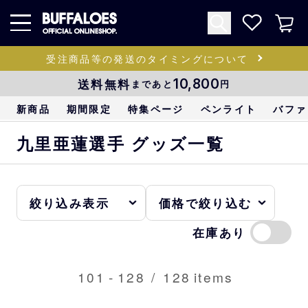
受注商品等の発送のタイミングについて
送料無料
10,800
まであと
円
新商品
期間限定
特集ページ
ペンライト
バファ
九里亜蓮選手 グッズ一覧
在庫あり
101
-
128
/
128
items