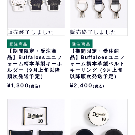
販売終了しました
販売終了しました
受注商品
受注商品
【期間限定・受注商
【期間限定・受注商
品】Buffaloesユニフ
品】Buffaloesユニフ
ォーム柄本革製キーホ
ォーム柄本革製ベルト
ルダー（9月上旬以降
キーリング（9月上旬
順次発送予定）
以降順次発送予定）
¥1,300
¥2,400
(税込)
(税込)