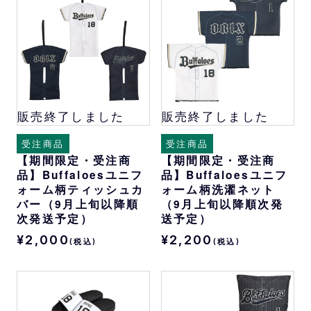
販売終了しました
販売終了しました
受注商品
受注商品
【期間限定・受注商
【期間限定・受注商
品】Buffaloesユニフ
品】Buffaloesユニフ
ォーム柄ティッシュカ
ォーム柄洗濯ネット
バー（9月上旬以降順
（9月上旬以降順次発
次発送予定）
送予定）
¥2,000
¥2,200
(税込)
(税込)