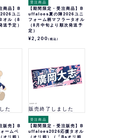
受注商品
注商品】B
【期間限定・受注商品】B
陣2026ユニ
uffaloes夏の陣2026ユニ
タオル（8
フォーム柄マフラータオル
発送予定）
（8月中旬より順次発送予
定）
¥2,200
(税込)
した
販売終了しました
受注商品
注販売】B
【期間限定・受注販売】B
ニフォームベ
uffaloes2026応援タオル
（オリ姫）
（オリ姫）（「Bsオリ姫