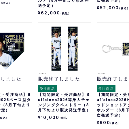
ル＞（8月中旬より順次発
次発送予定）
0
(税込)
送予定）
¥52,000
(税込)
¥62,000
(税込)
了しました
販売終了しました
販売終了しま
受注商品
受注商品
定・受注商品】B
【期間限定・受注商品】B
【期間限定・受
es2026ベース型タ
uffaloes2026等身大チェ
uffaloes20
ー（8月下旬より
ンジングタペストリー（8
ッドショットア
予定）
月下旬より順次発送予定）
ホルダー（8月
次発送予定）
¥10,000
(税込)
(税込)
¥900
(税込)