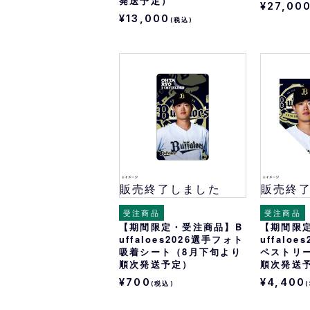
発送予定）
¥27,00
¥13,000
(税込)
販売終了しました
販売終
受注商品
受注商品
【期間限定・受注商品】B
【期間限
uffaloes2026選手フォト
uffalo
吸着シート（8月下旬より
ペストリ
順次発送予定）
順次発送
¥700
¥4,400
(税込)