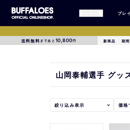
グッズ一覧
プレ
10,800
送料無料
まであと
円
新商品
期間
すべてのグッズ
オーセン
タオル各種
アパレル
山岡泰輔選手 グッ
BsG
コラボグ
受注商品
EC限定
1000円以上3000円