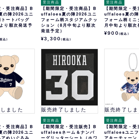
受注商品
受注商品
定・受注商品】B
【期間限定・受注商品】B
【期間限定・受
es夏の陣2026ユニ
uffaloes夏の陣2026ユニ
uffaloes夏の
柄トートバッグ
フォーム柄スタジアムクッ
フォーム柄ミニ
旬より順次発送予
ション（8月中旬より順次
月中旬より順次
発送予定）
¥900
(税込)
¥3,300
(税込)
(税込)
了しました
販売終了しました
販売終了しま
受注商品
受注商品
定・受注商品】B
【期間限定・受注販売】B
【期間限定・受
es夏の陣2026ユニ
uffaloesネーム＆ナンバ
uffaloesユ
ベアぬいぐるみ
ーグリッターシート（ホワ
アキーチェーン