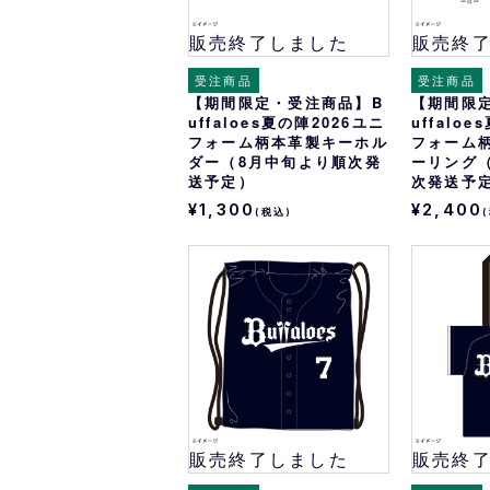
販売終了しました
販売終
受注商品
受注商品
【期間限定・受注商品】B
【期間限
uffaloes夏の陣2026ユニ
uffalo
フォーム柄本革製キーホル
フォーム
ダー（8月中旬より順次発
ーリング
送予定）
次発送予
¥1,300
¥2,400
(税込)
販売終了しました
販売終