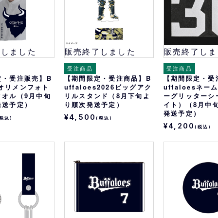
了しました
販売終了しました
販売終了しま
受注商品
受注商品
定・受注販売】B
【期間限定・受注商品】B
【期間限定・受
esオリメンフォト
uffaloes2026ビッグアク
uffaloesネ
タオル（9月中旬
リルスタンド（8月下旬よ
ーグリッターシ
発送予定）
り順次発送予定）
イト）（8月中
発送予定）
¥4,500
(税込)
(税込)
¥4,200
(税込)