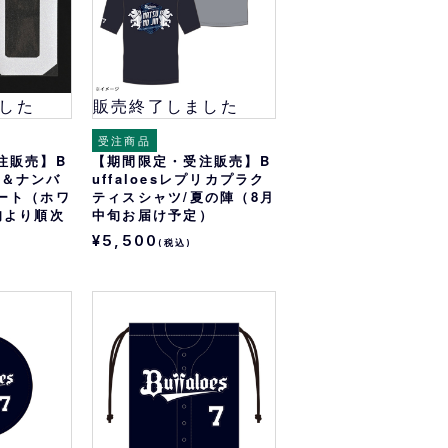
した
販売終了しました
受注商品
注販売】B
【期間限定・受注販売】B
ーム＆ナンバ
uffaloesレプリカプラク
ート（ホワ
ティスシャツ/夏の陣（8月
旬より順次
中旬お届け予定）
¥5,500
(税込)