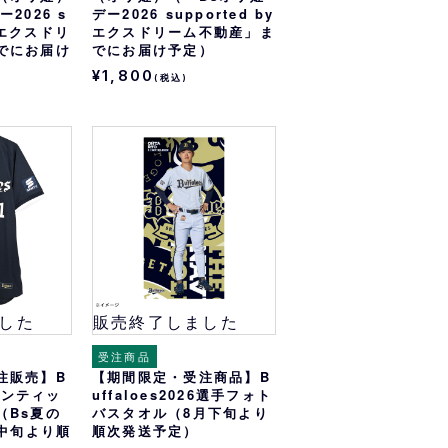
2026 s
デー2026 supported by
y エクスドリ
エクスドリーム不動産」ま
でにお届け
でにお届け予定）
¥1,800
(税込)
した
販売終了しました
受注商品
注販売】B
【期間限定・受注商品】B
ーセンティッ
uffaloes2026選手フォト
（Bs夏の
バスタオル（8月下旬より
月中旬より順
順次発送予定）