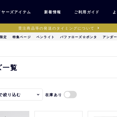
イヤーズアイテム
新着情報
ご利用ガイド
よ
受注商品等の発送のタイミングについて
ユニフォーム・ワッ
限定
特集ページ
ペンライト
バファローズ☆ポンタ
アンダ
ティック
ペン
キッズ・ベビー
ズ一覧
ステーショナリー・
ッズ
雑貨
在庫あり
販売
キーホルダー