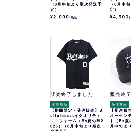
（8月中旬より順次発送予
（8月中
定）
定）
¥2,000
¥4,500
(税込)
販売終了しました
販売終
受注商品
受注商品
【期間限定・受注販売】B
【受注販売】
uffaloesハイクオリティ
オーセン
ユニフォーム（Bs夏の陣2
ト（Bs夏
026）（8月中旬より順次
月中旬よ