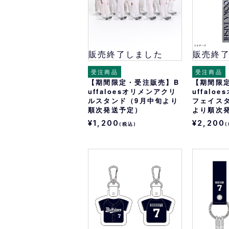
販売終了しました
販売終
受注商品
受注商品
【期間限定・受注販売】B
【期間限
uffaloesオリメンアクリ
uffalo
ルスタンド（9月中旬より
フェイス
順次発送予定）
より順次
¥1,200
¥2,200
(税込)