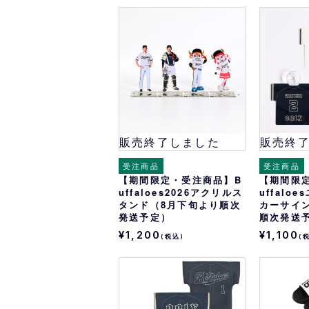
販売終了しました
販売終
受注商品
受注商品
【期間限定・受注商品】B
【期間限
uffaloes2026アクリルス
uffalo
タンド（8月下旬より順次
カーサイ
発送予定）
順次発送
¥1,200
¥1,100
(税込)
(