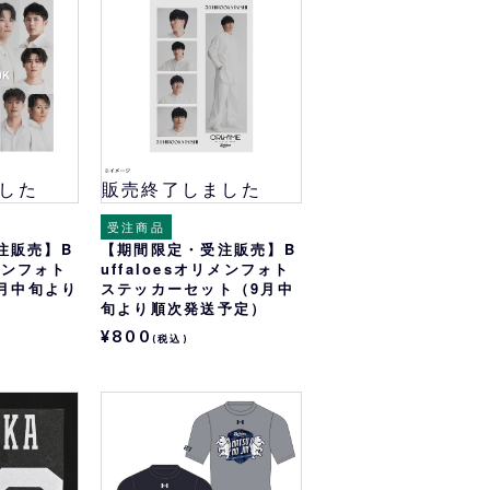
オリっこにおすすめ
SPECIAL PRICE
した
販売終了しました
受注商品
注販売】B
【期間限定・受注販売】B
リメンフォト
uffaloesオリメンフォト
9月中旬より
ステッカーセット（9月中
旬より順次発送予定）
¥800
(税込)