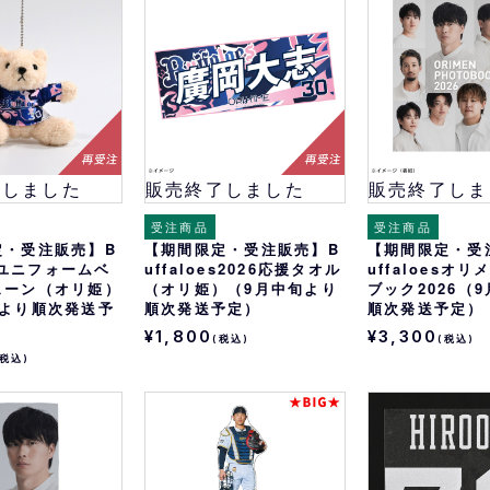
おすすめ
オリ姫におすすめ
了しました
販売終了しました
販売終了しま
受注商品
受注商品
定・受注販売】B
【期間限定・受注販売】B
【期間限定・受
esユニフォームベ
uffaloes2026応援タオル
uffaloesオ
ェーン（オリ姫）
（オリ姫）（9月中旬より
ブック2026（
旬より順次発送予
順次発送予定）
順次発送予定）
¥1,800
¥3,300
(税込)
(税込)
(税込)