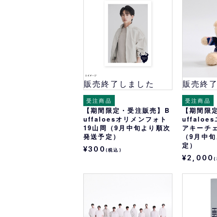
オリ達に
未満
販売終了しました
販売終
受注商品
受注商品
【期間限定・受注販売】B
【期間限
uffaloesオリメンフォト
uffalo
19山岡（9月中旬より順次
アキーチ
発送予定）
（9月中
定）
¥300
(税込)
¥2,000