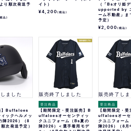
旬より順次発送予
イト）
（「Bsオリ姫デー
upported b
¥4,200
(税込)
ーム不動産」ま
(税込)
予定）
¥2,000
(税込)
了しました
販売終了しました
販売終了しま
受注商品
受注商品
Buffaloes
【期間限定・受注販売】B
【期間限定・受
ティックヘルメッ
uffaloesオーセンティッ
uffaloesオ
の陣2026）（8
クユニフォーム（Bs夏の
クユニフォーム
り順次発送予定）
陣2026）＜選手着用モデ
陣2026）（8