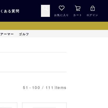
くある質問
さがす
お気に入り
カート
ログイン
キャップ・ヘルメッ
ーアーマー
ゴルフ
応援グッズ
ト
マスコット・バファ
バッグ
ローズ☆ポンタ
キッチン・食品
スマホ用品
51
-
100
/
111
items
シークレット
1000円未満