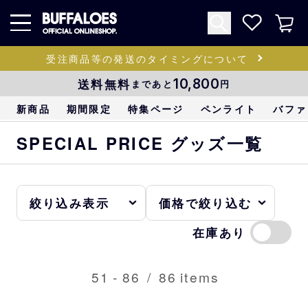
受注商品等の発送のタイミングについて
送料無料
10,800
まであと
円
新商品
期間限定
特集ページ
ペンライト
バファ
SPECIAL PRICE グッズ一覧
在庫あり
51
-
86
/
86
items