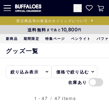
受注商品等の発送のタイミングについて
送料無料
10,800
まであと
円
新商品
期間限定
特集ページ
ペンライト
バファ
グッズ一覧
在庫あり
1
-
47
/
47
items