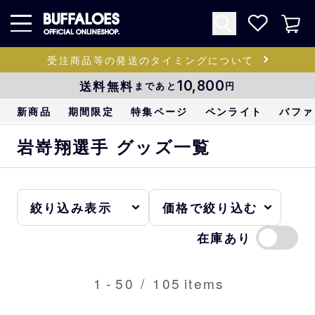
受注商品等の発送のタイミングについて
送料無料
10,800
まであと
円
新商品
期間限定
特集ページ
ペンライト
バファ
岩嵜翔選手 グッズ一覧
在庫あり
1
-
50
/
105
items