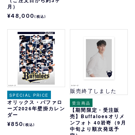
（ご注文日から約3ヶ
月）
¥48,000
(税込)
販売終了しました
SPECIAL PRICE
オリックス・バファロ
受注商品
ーズ2026年壁掛カレン
【期間限定・受注販
ダー
売】Buffaloesオリメ
ンフォト 40岩嵜（9月
¥850
(税込)
中旬より順次発送予