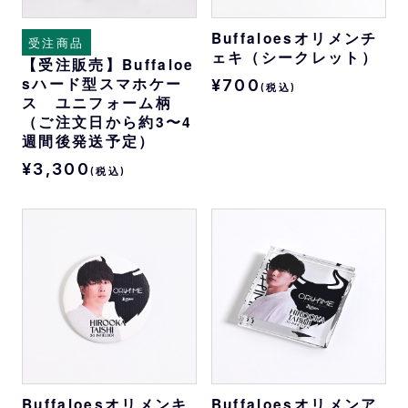
Buffaloesオリメンチ
受注商品
ェキ（シークレット）
【受注販売】Buffaloe
sハード型スマホケー
¥700
(税込)
ス ユニフォーム柄
（ご注文日から約3〜4
週間後発送予定）
¥3,300
(税込)
Buffaloesオリメンキ
Buffaloesオリメンア