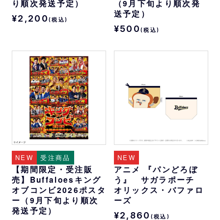
り順次発送予定）
（9月下旬より順次発
送予定）
¥2,200
(税込)
¥500
(税込)
NEW
受注商品
NEW
【期間限定・受注販
アニメ 『パンどろぼ
売】Buffaloesキング
う』 サガラポーチ
オブコンビ2026ポスタ
オリックス・バファロ
ー（9月下旬より順次
ーズ
発送予定）
¥2,860
(税込)