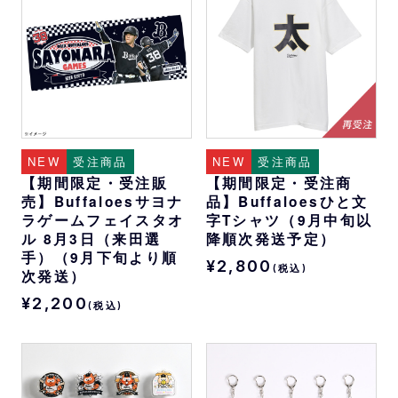
NEW
受注商品
NEW
受注商品
【期間限定・受注販
【期間限定・受注商
売】Buffaloesサヨナ
品】Buffaloesひと文
ラゲームフェイスタオ
字Tシャツ（9月中旬以
ル 8月3日（来田選
降順次発送予定）
手）（9月下旬より順
¥2,800
(税込)
次発送）
¥2,200
(税込)