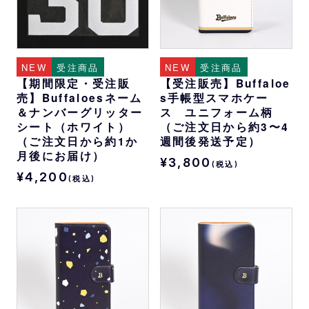
NEW
受注商品
NEW
受注商品
【期間限定・受注販
【受注販売】Buffaloe
売】Buffaloesネーム
s手帳型スマホケー
＆ナンバーグリッター
ス ユニフォーム柄
シート（ホワイト）
（ご注文日から約3〜4
（ご注文日から約1か
週間後発送予定）
月後にお届け）
¥3,800
(税込)
¥4,200
(税込)