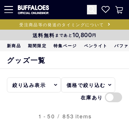
受注商品等の発送のタイミングについて
送料無料
10,800
まであと
円
新商品
期間限定
特集ページ
ペンライト
バファ
グッズ一覧
在庫あり
1
-
50
/
853
items