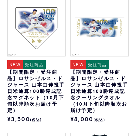
NEW
受注商品
NEW
受注商品
【期間限定・受注商
【期間限定・受注商
品】ロサンゼルス・ド
品】ロサンゼルス・ド
ジャース 山本由伸投手
ジャース 山本由伸投手
日米通算100勝達成記
日米通算100勝達成記
念マグネット（10月下
念クーリングタオル
旬以降順次お届け予
（10月下旬以降順次お
定）
届け予定）
¥3,500
¥8,000
(税込)
(税込)