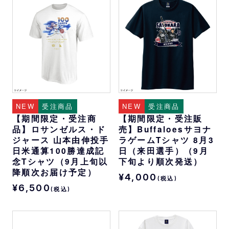
NEW
受注商品
NEW
受注商品
【期間限定・受注商
【期間限定・受注販
品】ロサンゼルス・ド
売】Buffaloesサヨナ
ジャース 山本由伸投手
ラゲームTシャツ 8月3
日米通算100勝達成記
日（来田選手）（9月
念Tシャツ（9月上旬以
下旬より順次発送）
降順次お届け予定）
¥4,000
(税込)
¥6,500
(税込)