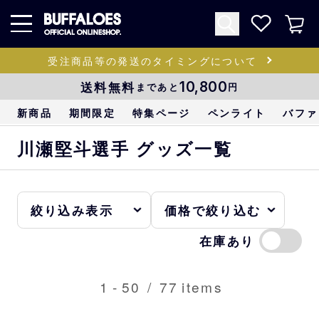
受注商品等の発送のタイミングについて
送料無料
10,800
まであと
円
新商品
期間限定
特集ページ
ペンライト
バファ
川瀬堅斗選手 グッズ一覧
在庫あり
1
-
50
/
77
items