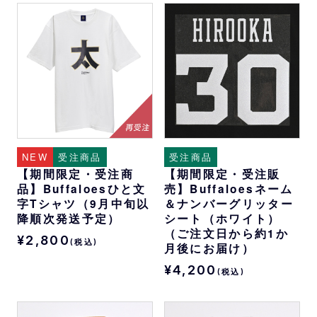
NEW
受注商品
受注商品
【期間限定・受注商
【期間限定・受注販
品】Buffaloesひと文
売】Buffaloesネーム
字Tシャツ（9月中旬以
＆ナンバーグリッター
降順次発送予定）
シート（ホワイト）
（ご注文日から約1か
¥2,800
(税込)
月後にお届け）
¥4,200
(税込)