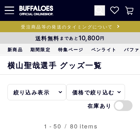
受注商品等の発送のタイミングについて
送料無料
10,800
まであと
円
新商品
期間限定
特集ページ
ペンライト
バファ
横山聖哉選手 グッズ一覧
在庫あり
1
-
50
/
80
items