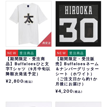
NEW
受注商品
NEW
受注商品
【期間限定・受注商
【期間限定・受注販
品】Buffaloesひと文
売】Buffaloesネーム
字Tシャツ（9月中旬以
＆ナンバーグリッター
降順次発送予定）
シート（ホワイト）
（ご注文日から約1か
¥2,800
(税込)
月後にお届け）
¥4,200
(税込)