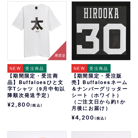
NEW
受注商品
NEW
受注商品
【期間限定・受注商
【期間限定・受注販
品】Buffaloesひと文
売】Buffaloesネーム
字Tシャツ（9月中旬以
＆ナンバーグリッター
降順次発送予定）
シート（ホワイト）
（ご注文日から約1か
¥2,800
(税込)
月後にお届け）
¥4,200
(税込)