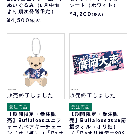
ぬいぐるみ（8月中旬
シート（ホワイト）
より順次発送予定）
¥4,200
(税込)
¥4,500
(税込)
販売終了しました
販売終了しました
受注商品
受注商品
【期間限定・受注販
【期間限定・受注販
売】Buffaloesユニフ
売】Buffaloes2026応
ォームベアキーチェー
援タオル（オリ姫）
ン（オリ姫）（「Bsオ
（「Bsオリ姫デー202