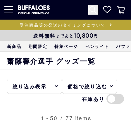
受注商品等の発送のタイミングについて
送料無料
10,800
まであと
円
新商品
期間限定
特集ページ
ペンライト
バファ
齋藤響介選手 グッズ一覧
在庫あり
1
-
50
/
77
items