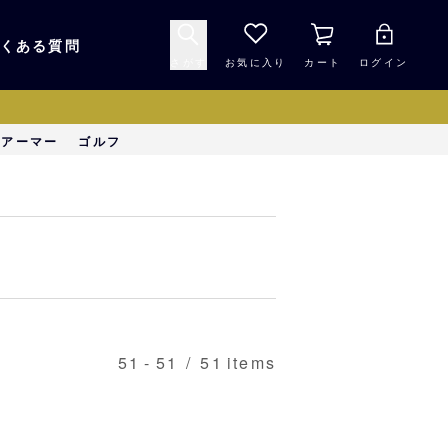
くある質問
さがす
お気に入り
カート
ログイン
キャップ・ヘルメッ
ーアーマー
ゴルフ
応援グッズ
ト
マスコット・バファ
バッグ
ローズ☆ポンタ
キッチン・食品
スマホ用品
51
-
51
/
51
items
シークレット
1000円未満