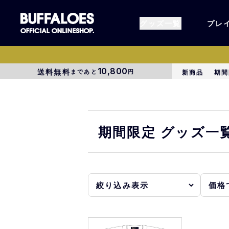
グッズ一覧
プレ
10,800
送料無料
まであと
円
新商品
期間
すべてのグッズ
オーセン
タオル各種
アパレル
期間限定 グッズ一
BsG
コラボグ
受注商品
EC限定
1000円以上3000円