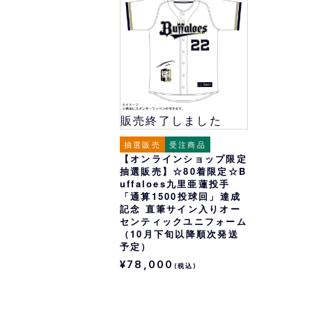
オリ達に
未満
販売終了しました
抽選販売
受注商品
【オンラインショップ限定
抽選販売】☆80着限定☆B
uffaloes九里亜蓮投手
「通算1500投球回」達成
記念 直筆サイン入りオー
センティックユニフォーム
（10月下旬以降順次発送
予定）
¥78,000
(税込)