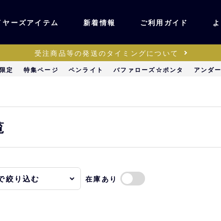
イヤーズアイテム
新着情報
ご利用ガイド
よ
受注商品等の発送のタイミングについて
ユニフォーム・ワッ
限定
特集ページ
ペンライト
バファローズ☆ポンタ
アンダ
ティック
ペン
キッズ・ベビー
覧
ステーショナリー・
ッズ
雑貨
在庫あり
販売
キーホルダー