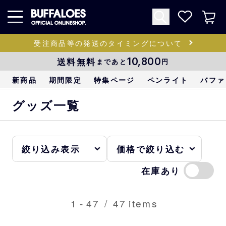
受注商品等の発送のタイミングについて
送料無料
10,800
まであと
円
新商品
期間限定
特集ページ
ペンライト
バファ
グッズ一覧
在庫あり
1
-
47
/
47
items