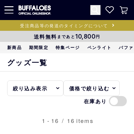
受注商品等の発送のタイミングについて
送料無料
10,800
まであと
円
新商品
期間限定
特集ページ
ペンライト
バファ
グッズ一覧
在庫あり
1
-
16
/
16
items