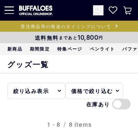
受注商品等の発送のタイミングについて
送料無料
10,800
まであと
円
新商品
期間限定
特集ページ
ペンライト
バファ
グッズ一覧
在庫あり
1
-
8
/
8
items